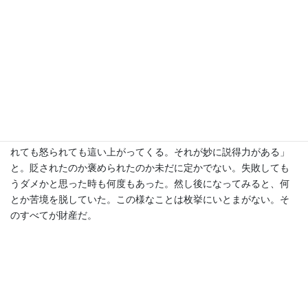
ことを必要とするとはよく言ったものだ。未だやることがあると
いうのは有難い。感謝に堪えない。
最後に 、
“人生は面白い“。
自分にとって順風満帆な時はなかったと思っている。例えばイ
ラン・イラク戦争下のバグダッド。空襲警報が鳴り、ミサイルが
飛び交っていた。在留邦人の安全確保に奔走する一方、家に防爆
カーテンを張って家族と共に息をひそめていた。また上司に怒ら
れ続けた時もあった。その上司は「遠藤君は不思議な人だ。怒ら
れても怒られても這い上がってくる。それが妙に説得力がある」
と。貶されたのか褒められたのか未だに定かでない。失敗しても
うダメかと思った時も何度もあった。然し後になってみると、何
とか苦境を脱していた。この様なことは枚挙にいとまがない。そ
のすべてが財産だ。