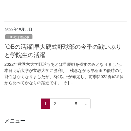
出
学院入学の目的は、サッカ
ーをしたいとの強い思いでした […]
2022年10月30日
OBの活躍記事
[OBの活躍]早大硬式野球部の今季の戦いぶり
と学院生の活躍
2022年秋季六大学野球もあとは早慶戦を残すのみとなりました。
本日明治大学が立教大学に勝利し、残念ながら早稲田の優勝の可
能性はなくなりましたが、3位以上が確定し、前季(2022春)の5位
から比べてかなりの躍進です。 そ […]
投
固
固
固
1
2
…
5
»
稿
定
定
定
ペ
ペ
ペ
の
メニュー
ー
ー
ー
ペ
ジ
ジ
ジ