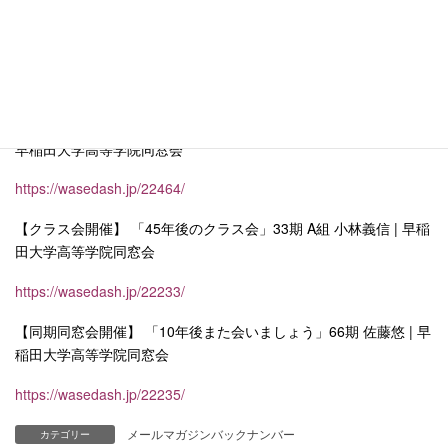
【今思うこと】「学院での繋がりを大切に」72期 星野聖敬 | 早稲
田大学高等学院同窓会
https://wasedash.jp/22110/
【今思うこと】 「『学生の第九』を終えて…」 71 期 小宅巧馬 |
早稲田大学高等学院同窓会
https://wasedash.jp/22464/
【クラス会開催】 「45年後のクラス会」33期 A組 小林義信 | 早稲
田大学高等学院同窓会
https://wasedash.jp/22233/
【同期同窓会開催】 「10年後また会いましょう」66期 佐藤悠 | 早
稲田大学高等学院同窓会
https://wasedash.jp/22235/
メールマガジンバックナンバー
カテゴリー