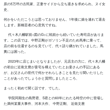
原の5万坪の古民家、正妻サイドから立ち退きを求められ、ヌイ女
史、
何かをいただこうとは思っておりません、1年後に娘を連れて退去
します。新橋芸者の心意気ですね。
代々木八幡駅前<図のG>に戦前から続いていた寿司店がありま
す。この店では、中野正剛がガソリン不足のため馬車に乗って、
店の前を往還するのを見ていて、代々語り継がれていました。馬
糞には困った。
2023年に店じまいとなりましたが、元店主の方に、代々木八幡
の初台に近衛文麿が妾宅を構えていたとお妾さんの手記にある
が、お父さんの世代で何かそれらしきことを見たり聞いたりした
ことがあったでしょうかと質問しましたところ、
まったく初めて聞く話です、でした。
学院同期生の島野君、S君との60年にわたる時空の中に登場し
た満州某重大事件、河本大作、 中野正剛、 近衛文麿