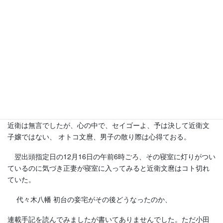
らぬ最期を遂げた中野のゴク近所でキミは何をしていたのかね。
お妾さんの膝枕?
負い目、引け目の身上のその古傷に塩を塗られてたわしでゴシゴ
シ。近衛文麿の最後のジャンプの全てとは言いませんが、
ちょっと後押しというかダメ押しというのか、との推測も成り立
つのではないかと思います。
重荷を背負わせたラクダに、藁1本追加するとラクダはグシャの例
えみたいな。
近衛は無言でしたが、心の中で、セイゴーよ、予は決して近衛文
子嬢ではない、 オトコ文麿、男子の散り際は心得ておる。
翌出頭指定日の12月16日の午前6時ごろ、その寝室に灯りがつい
ているのに気づき正妻が寝室に入ってみると近衛文麿はコト切れ
ていた。
代々木八幡 初台の妾宅がその後どうなったのか、
連載手記を読んでみましたが書いてありませんでした。ただ小田