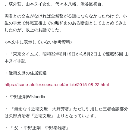
、荻外荘、山本ヌイ女史、代々木八幡、渋谷区初台。
両君との交友がなければ全然繋がる話にならなかったわけで、小
生の手元で終戦直後までの昭和史のある断面としてまとめてみま
したのが、以上のお話でした。
<本文中に表示していない参考資料>
・「東京タイムズ」昭和32年2月19日から5月2日まで連載56回 山
本ヌイ手記
・近衛文麿の住居変遷
https://tsune-atelier.seesaa.net/article/2015-08-22.html
・ 中野正剛Wikipedia
・ 『無念なり近衛文麿 大野芳著』ただし引用した三者会談部分
は矢部貞治著『近衛文麿』 よりとなっています。
・『 父 ・中野正剛 中野泰雄著』