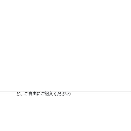
出席する ( )
欠席する ( )
★
上記、カッコ欄のいずれかに 「〇」 印 をご記入くださ
い。
近況報告など (近況、住所変更、メール/電話番号変更な
ど、ご自由にご記入ください)