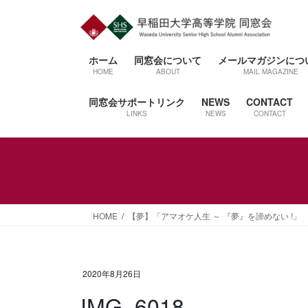
コ
ナ
ン
ビ
テ
ゲ
ン
ー
ホーム
同窓会について
メールマガジンにつ
ツ
シ
HOME
ABOUT
MAIL MAGAZINE
へ
ョ
同窓会サポートリンク
NEWS
CONTACT
ス
ン
LINKS
NEWS
CONTACT
キ
に
ッ
移
プ
動
HOME
【夢】「アマオケ人生 ～ 『夢』を諦めない !」 
2020年8月26日
IMG_6018