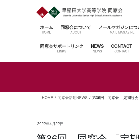
コ
ナ
ン
ビ
テ
ゲ
ン
ー
ホーム
同窓会について
メールマガジンにつ
ツ
シ
HOME
ABOUT
MAIL MAGAZINE
へ
ョ
同窓会サポートリンク
NEWS
CONTACT
ス
ン
LINKS
NEWS
CONTACT
キ
に
ッ
移
プ
動
HOME
同窓会活動NEWS
第36回 同窓会 「定期総
2022年4月22日
第36回 同窓会 「定期総会」・「ホームカミング