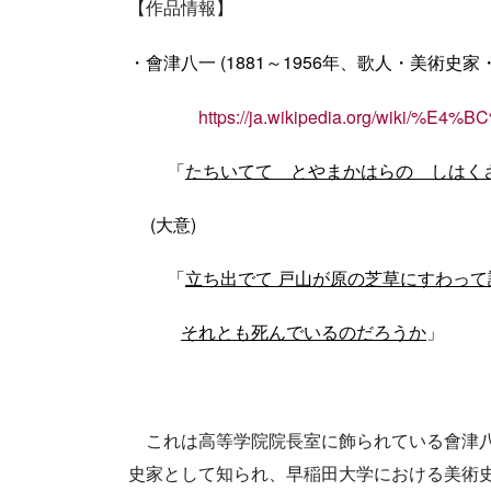
【作品情報】
・會津八一 (1881～1956年
歌人
美術史
、
・
家
https://ja.wikipedia.org/wiki
「
たちいてて とやまかはらの しはく
(大意)
「
立ち出でて 戸山が原の芝草にすわっ
それとも死んでいるのだろうか
」
これは高等学院院長室に飾られている會津八
史家として知られ、早稲田大学における美術