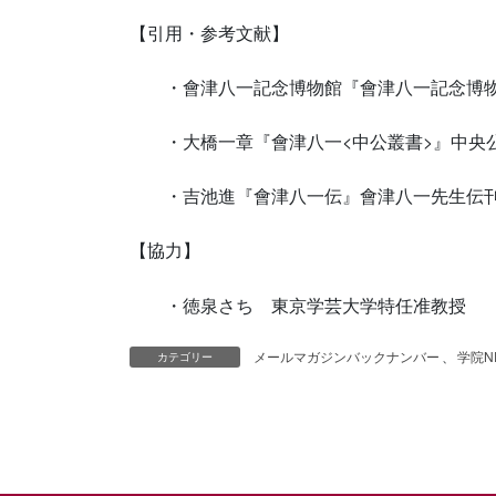
【引用・参考文献】
・會津八一記念博物館『會津八一記念博物館開
・大橋一章『會津八一<中公叢書>』中央公論
・吉池進『會津八一伝』會津八一先生伝刊行
【協力】
・徳泉さち 東京学芸大学特任准教授
メールマガジンバックナンバー
、
学院N
カテゴリー