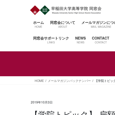
コ
ナ
ン
ビ
テ
ゲ
ン
ー
ホーム
同窓会について
メールマガジンにつ
ツ
シ
HOME
ABOUT
MAIL MAGAZINE
へ
ョ
同窓会サポートリンク
NEWS
CONTACT
ス
ン
LINKS
NEWS
CONTACT
キ
に
ッ
移
プ
動
HOME
メールマガジンバックナンバー
【学院トピック
2019年10月3日
【学院トピック】 扁額 『母校のかとに立ちて』