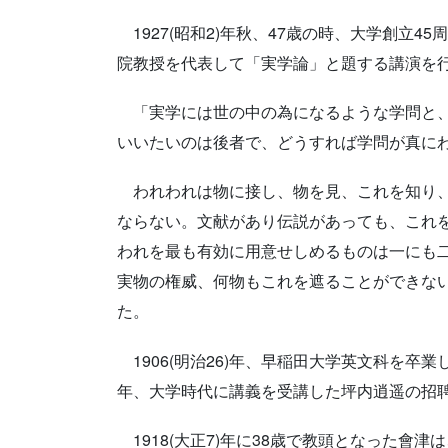
1927(昭和2)年秋、47歳の時、大学創立
院教授を代表して「実学論」と題する講演を
「実学には世の中の為になるような学問と、
いいたいのは後者で、どうすれば学問が真に
われわれは物に接し、物を見、これを知り、
ならない。文献があり伝説があっても、これ
われを最も有効に用意せしめるものは一にも
実物の権威、何物もこれを遮ることができな
た。
1906(明治26)年、早稲田大学英文科を卒業
年、大学時代に講義を受講した坪内逍遥の招聘
1918(大正7)年に38歳で教頭となった會