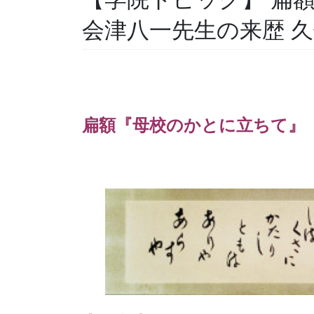
会津八一先生の来歴 久
扁額『母校のかとに立ちて』