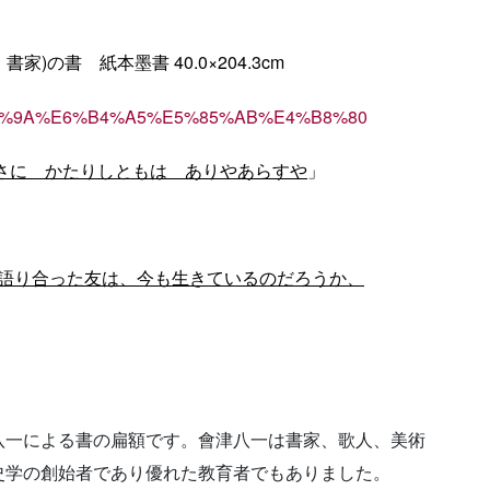
書家
)の書 紙本墨書 40.0×204.3cm
・
/%E4%BC%9A%E6%B4%A5%E5%85%AB%E4%B8%80
さに かたりしともは ありやあらすや
」
て語り合った友は、今も生きているのだろうか、
一による書の扁額です。會津八一は書家、歌人、美術
史学の創始者であり優れた教育者でもありました。