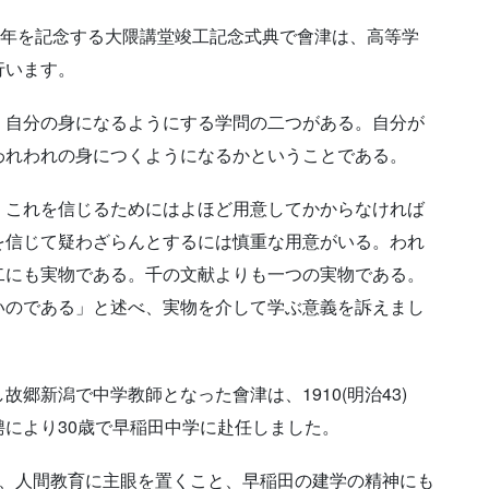
45周年を記念する大隈講堂竣工記念式典で會津は、高等学
行います。
自分の身になるようにする学問の二つがある。自分が
われわれの身につくようになるかということである。
これを信じるためにはよほど用意してかからなければ
を信じて疑わざらんとするには慎重な用意がいる。われ
二にも実物である。千の文献よりも一つの実物である。
いのである」と述べ、実物を介して学ぶ意義を訴えまし
し故郷新潟で中学教師となった會津は、1910(明治43)
により30歳で早稲田中学に赴任しました。
津は、人間教育に主眼を置くこと、早稲田の建学の精神にも