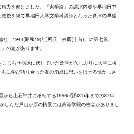
に精力を傾けました。「実学論」の講演内容や早稲田中
院教授を経て早稲田大学文学科講師となった會津の早稲
1944(昭和19)年)所収「校庭(十首)」の第七首。
て」の題があります。
風邪をこじらせ病床に伏していた會津が久しぶりに大学に復
ともに学び語り合った友の消息に想いをはせる懐かしさ
から上石神井に移転する1956(昭和31)年までの37年
懐かしんだ戸山が原の情景には高等学院の校舎がありまし