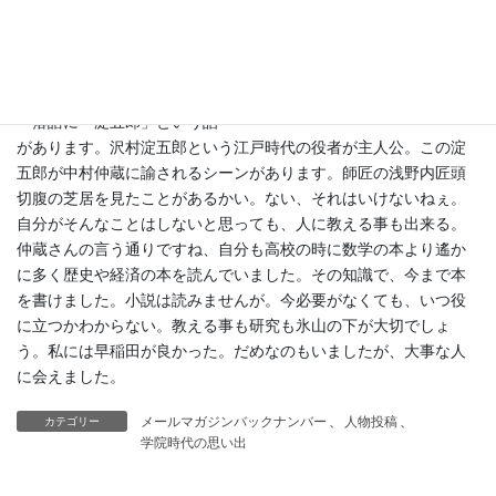
友人も喜んでくれました。何
でも勉強しておくと予想外の
ところで役に立つ事がありま
す。
落語に「淀五郎」という話
があります。沢村淀五郎という江戸時代の役者が主人公。この淀
五郎が中村仲蔵に諭されるシーンがあります。師匠の浅野内匠頭
切腹の芝居を見たことがあるかい。ない、それはいけないねぇ。
自分がそんなことはしないと思っても、人に教える事も出来る。
仲蔵さんの言う通りですね、自分も高校の時に数学の本より遙か
に多く歴史や経済の本を読んでいました。その知識で、今まで本
を書けました。小説は読みませんが。今必要がなくても、いつ役
に立つかわからない。教える事も研究も氷山の下が大切でしょ
う。私には早稲田が良かった。だめなのもいましたが、大事な人
に会えました。
メールマガジンバックナンバー
、
人物投稿
、
カテゴリー
学院時代の思い出