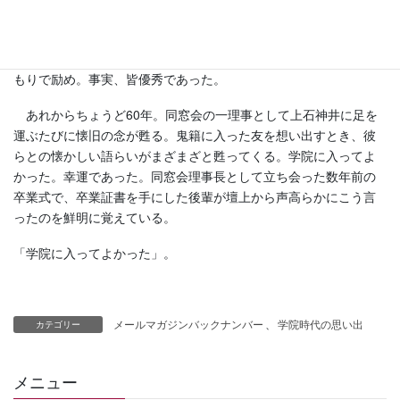
父が行きたかったのが早稲田だった! とわかる。
学院入学の折に父がこう言った。全国から学院に入ってくるの
は秀才揃いだぞ、地方には本当の秀才がたくさんいるぞ、そのつ
もりで励め。事実、皆優秀であった。
あれからちょうど60年。同窓会の一理事として上石神井に足を
運ぶたびに懐旧の念が甦る。鬼籍に入った友を想い出すとき、彼
らとの懐かしい語らいがまざまざと甦ってくる。学院に入ってよ
かった。幸運であった。同窓会理事長として立ち会った数年前の
卒業式で、卒業証書を手にした後輩が壇上から声高らかにこう言
ったのを鮮明に覚えている。
「学院に入ってよかった」。
メールマガジンバックナンバー
、
学院時代の思い出
カテゴリー
メニュー