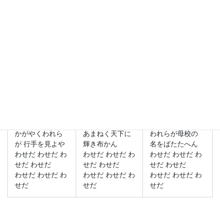
一.
二.
三.
都の西北 早稲田
東西古今の 文化
あれ見よかしこの
の森に
のうしほ
常磐の森は
聳ゆる甍は われ
一つに渦巻く 大
心のふるさと わ
らが母校
島国の
れらが母校
われらが日ごろ
大なる使命を 担
集り散じて 人は
の 抱負を知るや
ひて立てる
変れど
進取の精神 学の
われらが行手は
仰ぐは同じき 理
独立
窮り知らず
想の光
現世を忘れぬ 久
やがても久遠の
いざ声そろへて
遠の理想
理想の影は
空もとどろに
かがやくわれら
あまねく天下に
われらが母校の
が 行手を見よや
輝き布かん
名をばたたへん
わせだ わせだ わ
わせだ わせだ わ
わせだ わせだ わ
せだ わせだ
せだ わせだ
せだ わせだ
わせだ わせだ わ
わせだ わせだ わ
わせだ わせだ わ
せだ
せだ
せだ